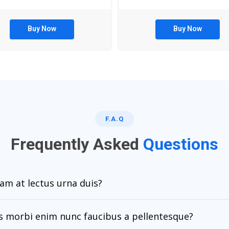
Buy Now
Buy Now
F.A.Q
Frequently Asked
Questions
am at lectus urna duis?
us morbi enim nunc faucibus a pellentesque?