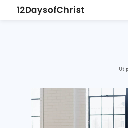
12DaysofChrist
Ut 