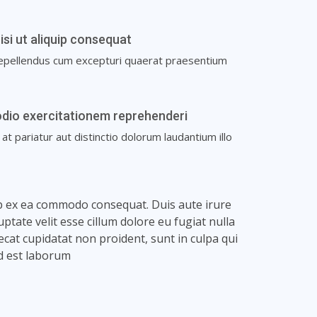
isi ut aliquip consequat
s repellendus cum excepturi quaerat praesentium
dio exercitationem reprehenderi
 pariatur aut distinctio dolorum laudantium illo
uip ex ea commodo consequat. Duis aute irure
ptate velit esse cillum dolore eu fugiat nulla
ecat cupidatat non proident, sunt in culpa qui
id est laborum