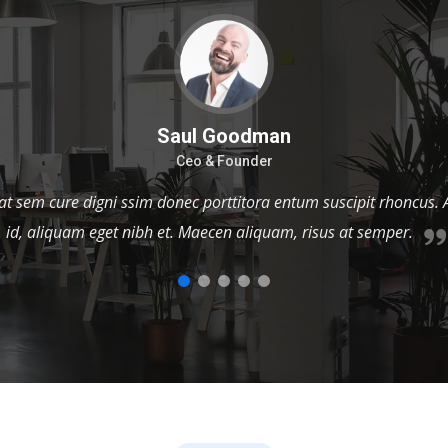
Sara Wilsson
Designer
malis malis eram quae irure esse labore quem cillum quid cillu
am velit sunt aliqua noster fugiat irure amet legam anim culpa.