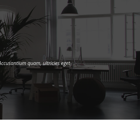
m eram malis quorum velit fore