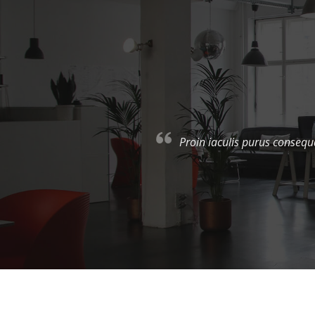
Export tempor illum tamen 
er