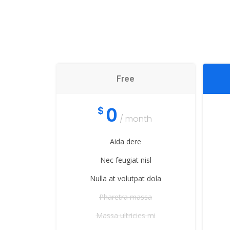
Free
0
$
/ month
Aida dere
Nec feugiat nisl
Nulla at volutpat dola
Pharetra massa
Massa ultricies mi