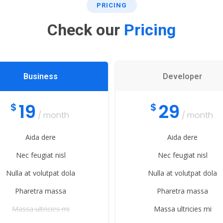
PRICING
Check our
Pricing
Business
Developer
19
29
$
$
/ month
/ month
Aida dere
Aida dere
Nec feugiat nisl
Nec feugiat nisl
Nulla at volutpat dola
Nulla at volutpat dola
Pharetra massa
Pharetra massa
Massa ultricies mi
Massa ultricies mi